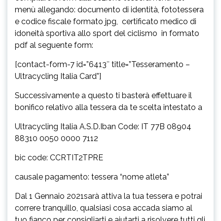
menù allegando: documento di identità, fototessera
e codice fiscale formato jpg, certificato medico di
idoneità sportiva allo sport del ciclismo in formato
pdf al seguente form:
[contact-form-7 id=”6413″ title=”Tesseramento –
Ultracycling Italia Card”]
Successivamente a questo ti basterà effettuare il
bonifico relativo alla tessera da te scelta intestato a
Ultracycling Italia A.S.D.Iban Code: IT 77B 08904
88310 0050 0000 7112
bic code: CCRTIT2TPRE
causale pagamento: tessera “nome atleta”
Dal 1 Gennaio 2021sarà attiva la tua tessera e potrai
correre tranquillo, qualsiasi cosa accada siamo al
tuo fianco per consigliarti e aiutarti a risolvere tutti gli